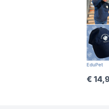
EduPet
€ 14,