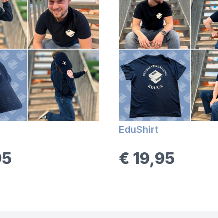
EduShirt
95
€ 19,95