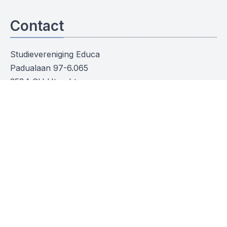
Contact
Studievereniging Educa
Padualaan 97-6.065
3584 CH Utrecht
educa@hu.nl
KvK: 73325759
Social media