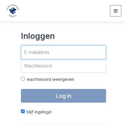
Togg
navig
Inloggen
wachtwoord weergeven
Log in
blijf ingelogd